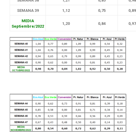
SEMANA 38
1,21
0,85
0,98
SEMANA 39
1,12
0,75
0,89
MEDIA
1,20
0,84
0,97
Septiembre/2022