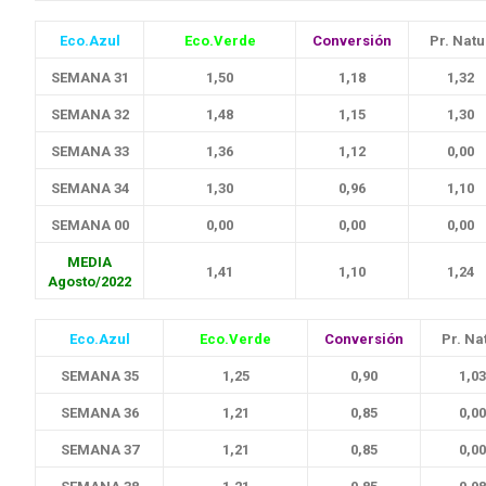
Eco.Azul
Eco.Verde
Conversión
Pr. Natu
SEMANA 31
1,50
1,18
1,32
SEMANA 32
1,48
1,15
1,30
SEMANA 33
1,36
1,12
0,00
SEMANA 34
1,30
0,96
1,10
SEMANA 00
0,00
0,00
0,00
MEDIA
1,41
1,10
1,24
Agosto/2022
Eco.Azul
Eco.Verde
Conversión
Pr. Na
SEMANA 35
1,25
0,90
1,03
SEMANA 36
1,21
0,85
0,00
SEMANA 37
1,21
0,85
0,00